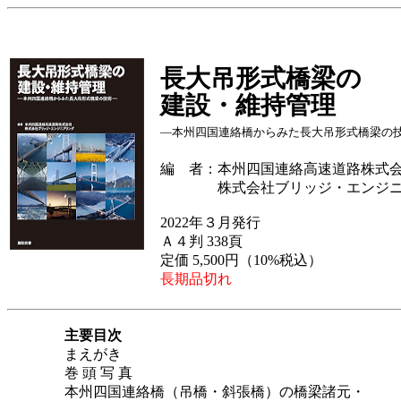
長大吊形式橋梁の
建設・維持管理
―本州四国連絡橋からみた長大吊形式橋梁の
編 者：本州四国連絡高速道路株式
株式会社ブリッジ・エンジニ
2022年３月発行
Ａ４判 338頁
定価 5,500円（10%税込）
長期品切れ
主要目次
まえがき
巻 頭 写 真
本州四国連絡橋（吊橋・斜張橋）の橋梁諸元・