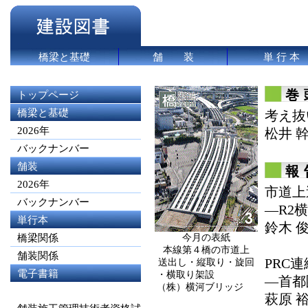
橋梁と基礎
舗 装
単 行 本
トップページ
橋梁と基礎
考え抜
2026年
松井 
バックナンバー
舗装
報
2026年
市道上
バックナンバー
―R2
単行本
鈴木 
橋梁関係
今月の表紙
本線第４橋の市道上
舗装関係
PRC
送出し・縦取り・旋回
電子書籍
・横取り架設
―首都
（株）横河ブリッジ
(shinanobook.com)
萩原 裕