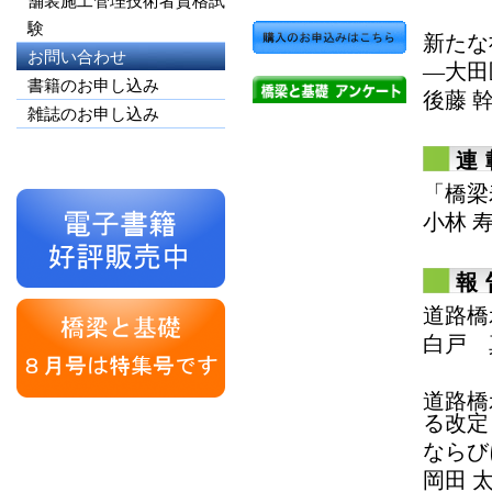
舗装施工管理技術者資格試
験
新たな
お問い合わせ
―大田
書籍のお申し込み
後藤 
雑誌のお申し込み
連
「橋梁
小林 
報
道路橋
白戸 
道路橋
る改定
ならび
岡田 太