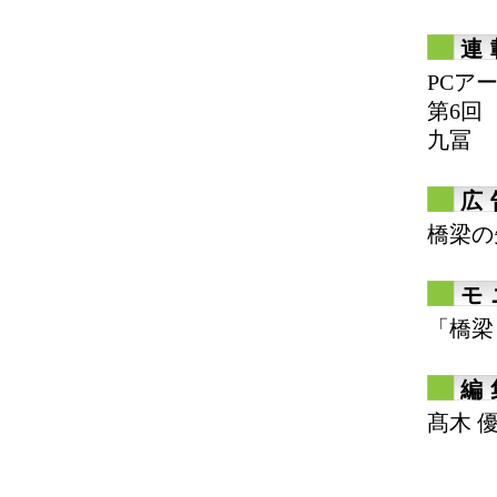
連
PCア
第6回
九冨 
広
橋梁の
モ
「橋梁
編
髙木 